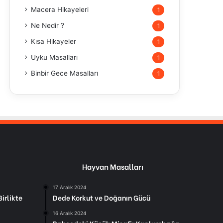
Macera Hikayeleri
1
Ne Nedir ?
1
Kısa Hikayeler
1
Uyku Masalları
1
Binbir Gece Masalları
1
Hayvan Masalları
17 Aralık 2024
irlikte
Dede Korkut ve Doğanın Gücü
16 Aralık 2024