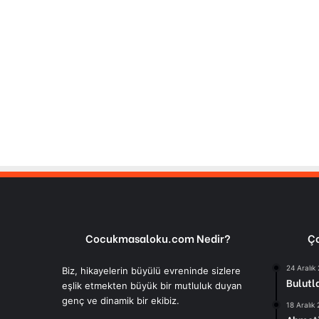
Cocukmasaloku.com Nedir?
Ço
24 Aralık
Biz, hikayelerin büyülü evreninde sizlere
Bulutl
eşlik etmekten büyük bir mutluluk duyan
genç ve dinamik bir ekibiz.
18 Aralık