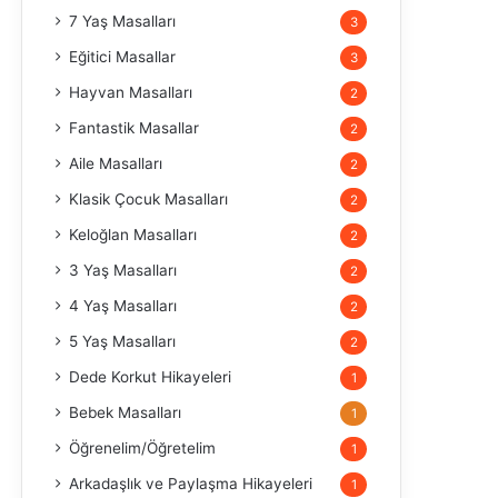
7 Yaş Masalları
3
Eğitici Masallar
3
Hayvan Masalları
2
Fantastik Masallar
2
Aile Masalları
2
Klasik Çocuk Masalları
2
Keloğlan Masalları
2
3 Yaş Masalları
2
4 Yaş Masalları
2
5 Yaş Masalları
2
Dede Korkut Hikayeleri
1
Bebek Masalları
1
Öğrenelim/Öğretelim
1
Arkadaşlık ve Paylaşma Hikayeleri
1