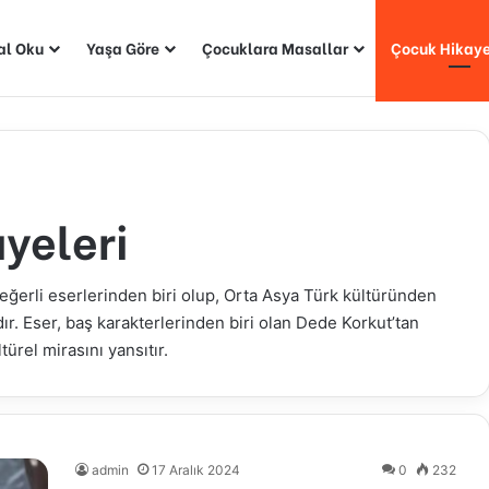
al Oku
Yaşa Göre
Çocuklara Masallar
Çocuk Hikaye
yeleri
eğerli eserlerinden biri olup, Orta Asya Türk kültüründen
ır. Eser, baş karakterlerinden biri olan Dede Korkut’tan
türel mirasını yansıtır.
admin
17 Aralık 2024
0
232