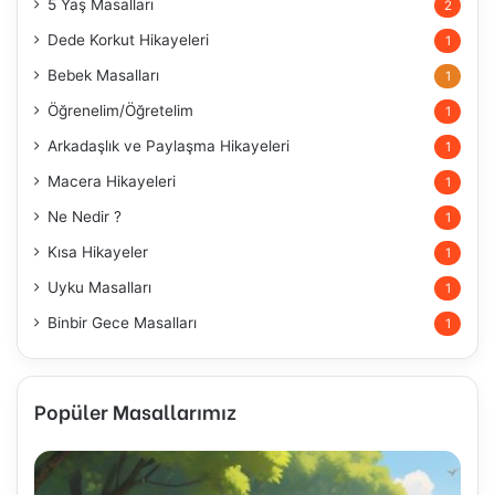
5 Yaş Masalları
2
Dede Korkut Hikayeleri
1
Bebek Masalları
1
Öğrenelim/Öğretelim
1
Arkadaşlık ve Paylaşma Hikayeleri
1
Macera Hikayeleri
1
Ne Nedir ?
1
Kısa Hikayeler
1
Uyku Masalları
1
Binbir Gece Masalları
1
Popüler Masallarımız