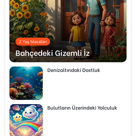
2 Yaş Masalları
Bahçedeki Gizemli İz
Denizaltındaki Dostluk
Bulutların Üzerindeki Yolculuk