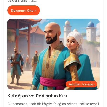
ve derin anlamlar…
Devamını Oku »
Keloğlan Masalları
Keloğlan ve Padişahın Kızı
Bir zamanlar, uzak bir köyde Keloğlan adında, saf ve neşeli